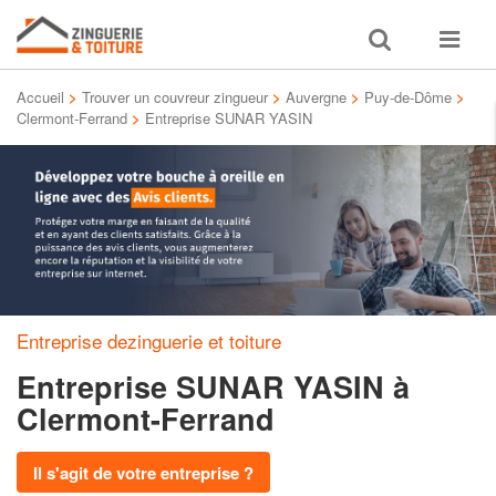
Toggle
Toggle
search
navigat
Accueil
>
Trouver un couvreur zingueur
>
Auvergne
>
Puy-de-Dôme
>
Clermont-Ferrand
>
Entreprise SUNAR YASIN
Entreprise dezinguerie et toiture
Entreprise SUNAR YASIN
à
Clermont-Ferrand
Il s'agit de votre entreprise ?