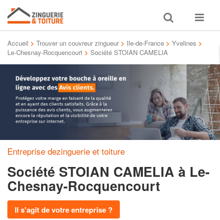
Toggle
Toggle
search
navigat
Accueil
>
Trouver un couvreur zingueur
>
Ile-de-France
>
Yvelines
>
Le-Chesnay-Rocquencourt
>
Société STOIAN CAMELIA
Entreprise dezinguerie et toiture
Société STOIAN CAMELIA
à Le-
Chesnay-Rocquencourt
Il s'agit de votre entreprise ?