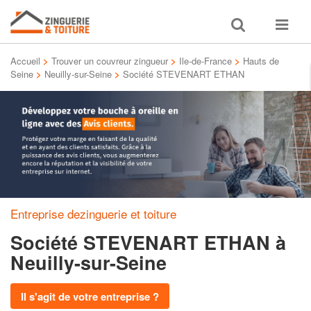
Toggle
Toggle
search
navigat
Accueil
>
Trouver un couvreur zingueur
>
Ile-de-France
>
Hauts de
Seine
>
Neuilly-sur-Seine
>
Société STEVENART ETHAN
Entreprise dezinguerie et toiture
Société STEVENART ETHAN
à
Neuilly-sur-Seine
Il s'agit de votre entreprise ?