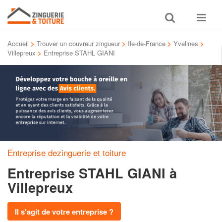
Toggle
Toggle
search
navigat
Accueil
>
Trouver un couvreur zingueur
>
Ile-de-France
>
Yvelines
>
Villepreux
>
Entreprise STAHL GIANI
Entreprise dezinguerie et toiture
Entreprise STAHL GIANI
à
Villepreux
Il s'agit de votre entreprise ?