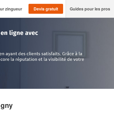
ur zingueur
Devis gratuit
Guides pour les pros
ne
>
Joigny
>
Société SOTT JOSUE
igny