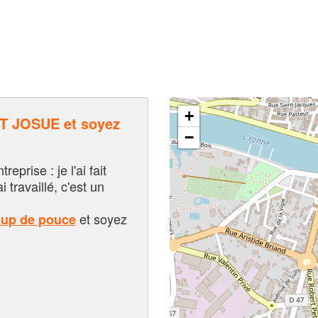
+
 JOSUE et soyez
−
eprise : je l'ai fait
i travaillé, c'est un
et soyez
oup de pouce