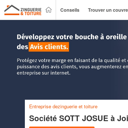
Conseils
Trouver un couvre
Accueil
>
Trouver un couvreur zingueur
>
Bourgogne
>
Yon
Entreprise dezinguerie et toiture
Société SOTT JOSUE
à Jo