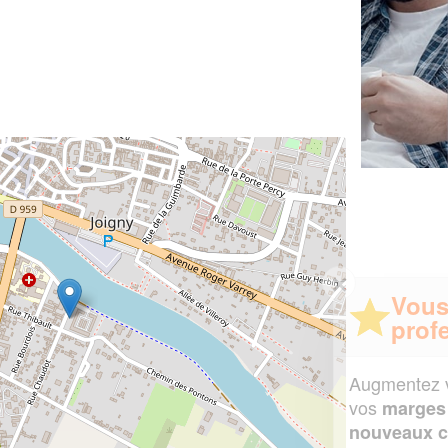
✕
Vous êtes un
professionnel ?
Augmentez votre
et
chiffre d'affaires
vos
tout en gagnant de
marges
!
nouveaux clients