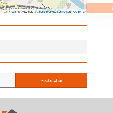
En savoir plus
Leaflet
| Map data ©
OpenStreetMap contributors,
CC-BY-SA