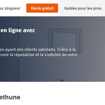
ur zingueur
Devis gratuit
Guides pour les pros
is
>
Pas-de-Calais
>
Bethune
>
Société SLOS CEDRIC
ethune