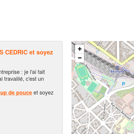
+
 CEDRIC et soyez
−
eprise : je l'ai fait
i travaillé, c'est un
et soyez
oup de pouce