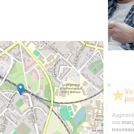
✕
Vous êtes un
professionnel ?
Augmentez votre
et
chiffre d'affaires
vos
tout en gagnant de
marges
!
nouveaux clients