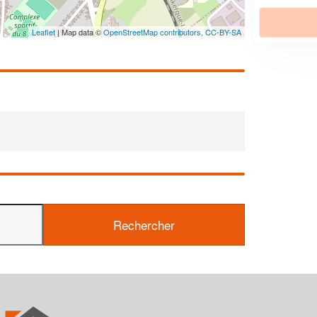
En savoir plus
Leaflet
| Map data ©
OpenStreetMap contributors,
CC-BY-SA