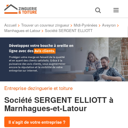
Toggle
Toggle
search
navigat
Accueil
>
Trouver un couvreur zingueur
>
Midi-Pyrénées
>
Aveyron
>
Marnhagues-et-Latour
>
Société SERGENT ELLIOTT
Entreprise dezinguerie et toiture
Société SERGENT ELLIOTT
à
Marnhagues-et-Latour
Il s'agit de votre entreprise ?