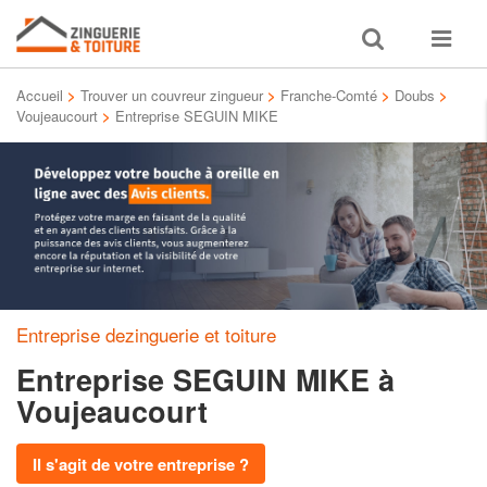
Toggle
Toggle
search
navigat
Accueil
>
Trouver un couvreur zingueur
>
Franche-Comté
>
Doubs
>
Voujeaucourt
>
Entreprise SEGUIN MIKE
Entreprise dezinguerie et toiture
Entreprise SEGUIN MIKE
à
Voujeaucourt
Il s'agit de votre entreprise ?