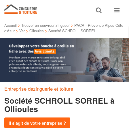
Toggle
Toggle
search
navigat
Accueil
>
Trouver un couvreur zingueur
>
PACA - Provence Alpes Côte
d'Azur
>
Var
>
Ollioules
>
Société SCHROLL SORREL
Entreprise dezinguerie et toiture
Société SCHROLL SORREL
à
Ollioules
Il s'agit de votre entreprise ?