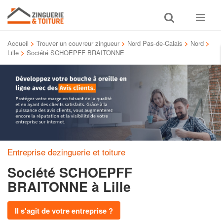
Toggle
Toggle
search
navigat
Accueil
>
Trouver un couvreur zingueur
>
Nord Pas-de-Calais
>
Nord
>
Lille
>
Société SCHOEPFF BRAITONNE
Entreprise dezinguerie et toiture
Société SCHOEPFF
BRAITONNE
à Lille
Il s'agit de votre entreprise ?