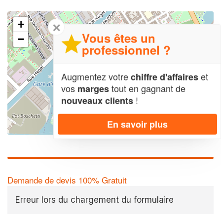
+
✕
Vous êtes un
−
professionnel ?
Augmentez votre
et
chiffre d'affaires
vos
tout en gagnant de
marges
!
nouveaux clients
En savoir plus
Leaflet
| Map data ©
OpenStreetMap contributors,
CC-BY-SA
Demande de devis 100% Gratuit
Erreur lors du chargement du formulaire