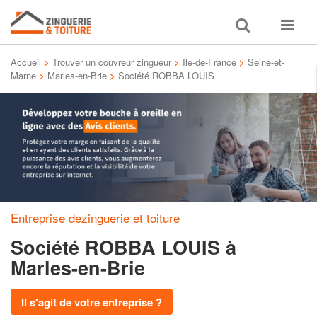
Toggle
Toggle
search
navigat
Accueil
>
Trouver un couvreur zingueur
>
Ile-de-France
>
Seine-et-
Marne
>
Marles-en-Brie
>
Société ROBBA LOUIS
Entreprise dezinguerie et toiture
Société ROBBA LOUIS
à
Marles-en-Brie
Il s'agit de votre entreprise ?