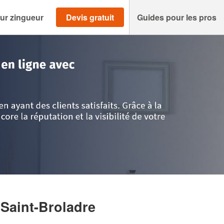
ur zingueur
Devis gratuit
Guides pour les pros
-Vilaine
>
Saint-Broladre
>
Société REMY PHILIPPE
 Saint-Broladre