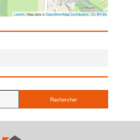
Leaflet
| Map data ©
OpenStreetMap contributors,
CC-BY-SA