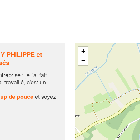
+
 PHILIPPE et
−
sés
eprise : je l'ai fait
i travaillé, c'est un
et soyez
oup de pouce