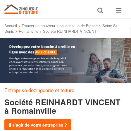
Toggle
Toggle
search
navigat
Accueil
>
Trouver un couvreur zingueur
>
Ile-de-France
>
Seine St
Denis
>
Romainville
>
Société REINHARDT VINCENT
Entreprise dezinguerie et toiture
Société REINHARDT VINCENT
à Romainville
Il s'agit de votre entreprise ?