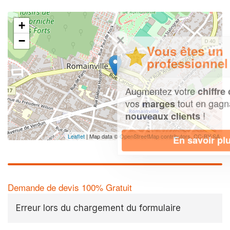
+
✕
−
Vous êtes un
professionnel ?
Augmentez votre
et
chiffre d'affaires
vos
tout en gagnant de
marges
!
nouveaux clients
Leaflet
| Map data ©
OpenStreetMap contributors,
CC-BY-SA
En savoir plus
Demande de devis 100% Gratuit
Erreur lors du chargement du formulaire