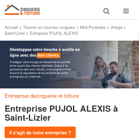
Toggle
Toggle
search
navigat
Accueil
>
Trouver un couvreur zingueur
>
Midi-Pyrénées
>
Ariège
>
Saint-Lizier
>
Entreprise PUJOL ALEXIS
Entreprise dezinguerie et toiture
Entreprise PUJOL ALEXIS
à
Saint-Lizier
Il s'agit de votre entreprise ?