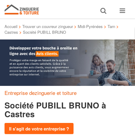
Toggle
Toggle
search
navigat
Accueil
>
Trouver un couvreur zingueur
>
Midi-Pyrénées
>
Tarn
>
Castres
>
Société PUBILL BRUNO
Entreprise dezinguerie et toiture
Société PUBILL BRUNO
à
Castres
Il s'agit de votre entreprise ?