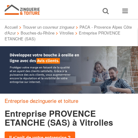
Toggle
Toggle
search
navigat
Accueil
>
Trouver un couvreur zingueur
>
PACA - Provence Alpes Côte
d'Azur
>
Bouches-du-Rhône
>
Vitrolles
>
Entreprise PROVENCE
ETANCHE (SAS)
Entreprise dezinguerie et toiture
Entreprise PROVENCE
ETANCHE (SAS)
à Vitrolles
Il s'agit de votre entreprise ?