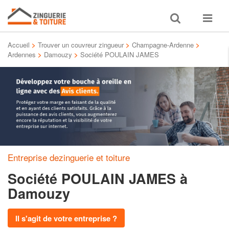
Toggle
Toggle
search
navigat
Accueil
>
Trouver un couvreur zingueur
>
Champagne-Ardenne
>
Ardennes
>
Damouzy
>
Société POULAIN JAMES
Entreprise dezinguerie et toiture
Société POULAIN JAMES
à
Damouzy
Il s'agit de votre entreprise ?