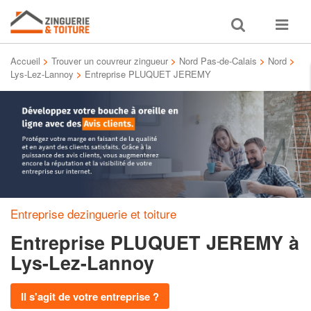
Toggle
Toggle
search
navigat
Accueil
>
Trouver un couvreur zingueur
>
Nord Pas-de-Calais
>
Nord
>
Lys-Lez-Lannoy
>
Entreprise PLUQUET JEREMY
Entreprise dezinguerie et toiture
Entreprise PLUQUET JEREMY
à
Lys-Lez-Lannoy
Il s'agit de votre entreprise ?