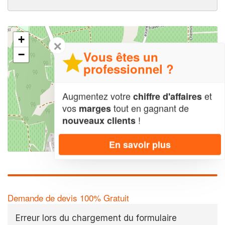
+
✕
Vous êtes un
−
professionnel ?
Augmentez votre
et
chiffre d'affaires
vos
tout en gagnant de
marges
!
nouveaux clients
En savoir plus
Leaflet
| Map data ©
OpenStreetMap contributors,
CC-BY-SA
Demande de devis 100% Gratuit
Erreur lors du chargement du formulaire