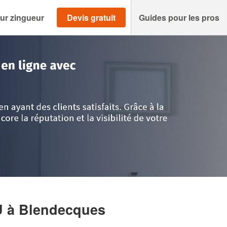
ur zingueur
Devis gratuit
Guides pour les pros
is
>
Pas-de-Calais
>
Blendecques
>
Société PICAVET MATHIEU
U
à Blendecques