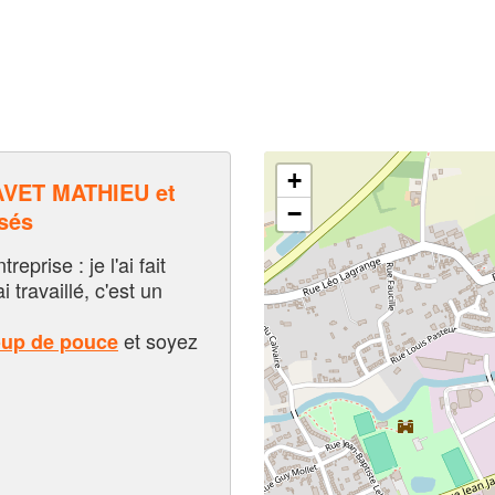
+
VET MATHIEU et
−
sés
eprise : je l'ai fait
i travaillé, c'est un
et soyez
oup de pouce