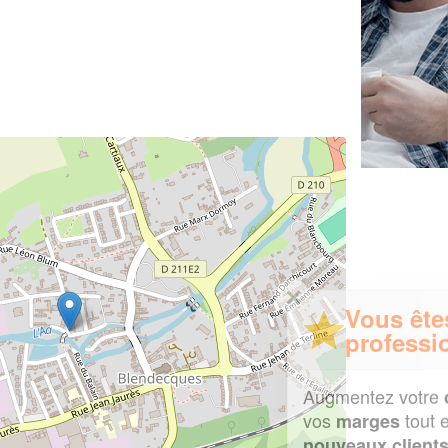
✕
Vous êtes un
professionnel ?
Augmentez votre
et
chiffre d'affaires
vos
tout en gagnant de
marges
!
nouveaux clients