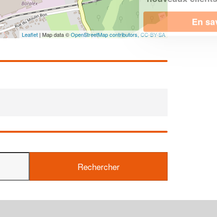
En savoir plus
Leaflet
| Map data ©
OpenStreetMap contributors,
CC-BY-SA