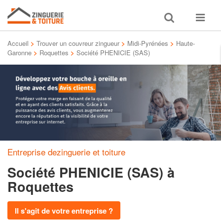
Toggle
Toggle
search
navigat
Accueil
>
Trouver un couvreur zingueur
>
Midi-Pyrénées
>
Haute-
Garonne
>
Roquettes
>
Société PHENICIE (SAS)
Entreprise dezinguerie et toiture
Société PHENICIE (SAS)
à
Roquettes
Il s'agit de votre entreprise ?