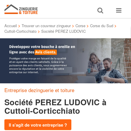
Toggle
Toggle
search
navigat
Accueil
>
Trouver un couvreur zingueur
>
Corse
>
Corse du Sud
>
Cuttoli-Corticchiato
>
Société PEREZ LUDOVIC
Entreprise dezinguerie et toiture
Société PEREZ LUDOVIC
à
Cuttoli-Corticchiato
Il s'agit de votre entreprise ?