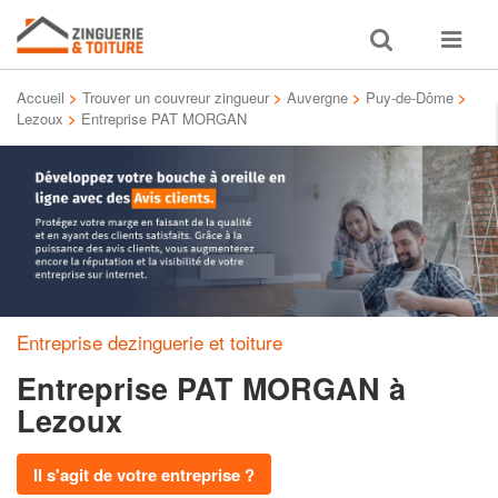
Toggle
Toggle
search
navigat
Accueil
>
Trouver un couvreur zingueur
>
Auvergne
>
Puy-de-Dôme
>
Lezoux
>
Entreprise PAT MORGAN
Entreprise dezinguerie et toiture
Entreprise PAT MORGAN
à
Lezoux
Il s'agit de votre entreprise ?