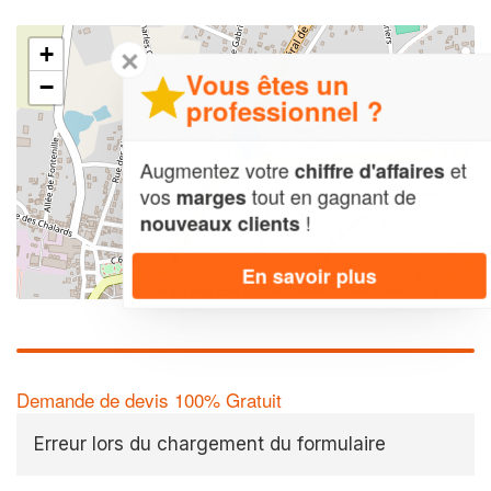
+
✕
Vous êtes un
−
professionnel ?
Augmentez votre
et
chiffre d'affaires
vos
tout en gagnant de
marges
!
nouveaux clients
En savoir plus
Leaflet
| Map data ©
OpenStreetMap contributors,
CC-BY-SA
Demande de devis 100% Gratuit
Erreur lors du chargement du formulaire