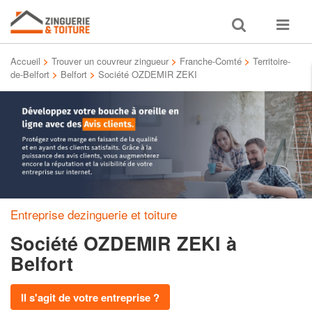
Toggle
Toggle
search
navigat
Accueil
>
Trouver un couvreur zingueur
>
Franche-Comté
>
Territoire-
de-Belfort
>
Belfort
>
Société OZDEMIR ZEKI
Entreprise dezinguerie et toiture
Société OZDEMIR ZEKI
à
Belfort
Il s'agit de votre entreprise ?