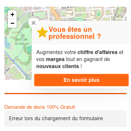
+
✕
−
Vous êtes un
professionnel ?
Augmentez votre
et
chiffre d'affaires
vos
tout en gagnant de
marges
!
nouveaux clients
Leaflet
| Map data ©
OpenStreetMap contributors,
CC-BY-SA
En savoir plus
Demande de devis 100% Gratuit
Erreur lors du chargement du formulaire