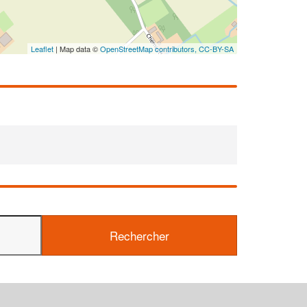
En 
Leaflet
| Map data ©
OpenStreetMap contributors,
CC-BY-SA