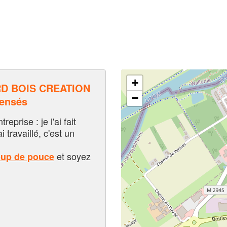
+
D BOIS CREATION
−
pensés
eprise : je l'ai fait
i travaillé, c'est un
et soyez
oup de pouce