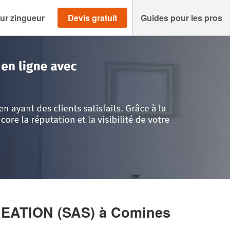
ur zingueur
Devis gratuit
Guides pour les pros
is
>
Nord
>
Comines
>
Entreprise NORD BOIS CREATION (SAS)
REATION (SAS)
à Comines