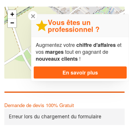
+
✕
Vous êtes un
−
professionnel ?
Augmentez votre
et
chiffre d'affaires
vos
tout en gagnant de
marges
!
nouveaux clients
En savoir plus
Leaflet
| Map data ©
OpenStreetMap contributors,
CC-BY-SA
Demande de devis 100% Gratuit
Erreur lors du chargement du formulaire