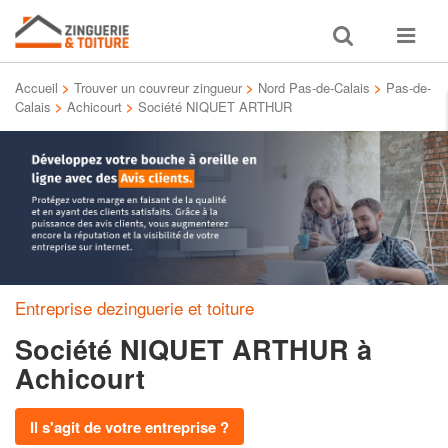
Toggle
Toggle
search
navigat
Accueil
>
Trouver un couvreur zingueur
>
Nord Pas-de-Calais
>
Pas-de-
Calais
>
Achicourt
>
Société NIQUET ARTHUR
Entreprise dezinguerie et toiture
Société NIQUET ARTHUR
à
Achicourt
Il s'agit de votre entreprise ?