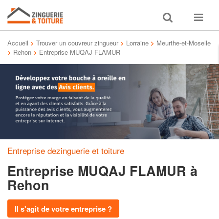
Toggle
Toggle
search
navigat
Accueil
>
Trouver un couvreur zingueur
>
Lorraine
>
Meurthe-et-Moselle
>
Rehon
>
Entreprise MUQAJ FLAMUR
Entreprise dezinguerie et toiture
Entreprise MUQAJ FLAMUR
à
Rehon
Il s'agit de votre entreprise ?