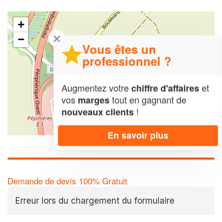
+
✕
−
Vous êtes un
professionnel ?
Augmentez votre
et
chiffre d'affaires
vos
tout en gagnant de
marges
!
nouveaux clients
Leaflet
| Map data ©
OpenStreetMap contributors,
CC-BY-SA
En savoir plus
Demande de devis 100% Gratuit
Erreur lors du chargement du formulaire