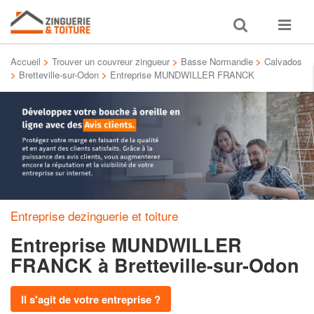
Toggle
Toggle
search
navigat
Accueil
>
Trouver un couvreur zingueur
>
Basse Normandie
>
Calvados
>
Bretteville-sur-Odon
>
Entreprise MUNDWILLER FRANCK
Entreprise dezinguerie et toiture
Entreprise MUNDWILLER
FRANCK
à Bretteville-sur-Odon
Il s'agit de votre entreprise ?