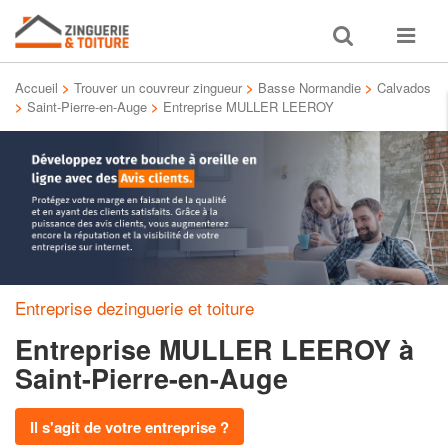
Toggle
Toggle
search
navigat
Accueil
>
Trouver un couvreur zingueur
>
Basse Normandie
>
Calvados
>
Saint-Pierre-en-Auge
>
Entreprise MULLER LEEROY
Entreprise dezinguerie et toiture
Entreprise MULLER LEEROY
à
Saint-Pierre-en-Auge
Il s'agit de votre entreprise ?