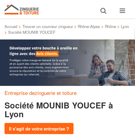
Toggle
Toggle
search
navigat
Accueil
>
Trouver un couvreur zingueur
>
Rhône-Alpes
>
Rhône
>
Lyon
>
Société MOUNIB YOUCEF
Entreprise dezinguerie et toiture
Société MOUNIB YOUCEF
à
Lyon
Il s'agit de votre entreprise ?