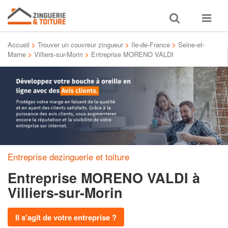
Toggle
Toggle
search
navigat
Accueil
>
Trouver un couvreur zingueur
>
Ile-de-France
>
Seine-et-
Marne
>
Villiers-sur-Morin
>
Entreprise MORENO VALDI
Entreprise dezinguerie et toiture
Entreprise MORENO VALDI
à
Villiers-sur-Morin
Il s'agit de votre entreprise ?