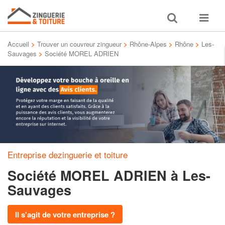
Toggle
Toggle
search
navigat
Accueil
>
Trouver un couvreur zingueur
>
Rhône-Alpes
>
Rhône
>
Les-
Sauvages
>
Société MOREL ADRIEN
Entreprise dezinguerie et toiture
Société MOREL ADRIEN
à Les-
Sauvages
Il s'agit de votre entreprise ?