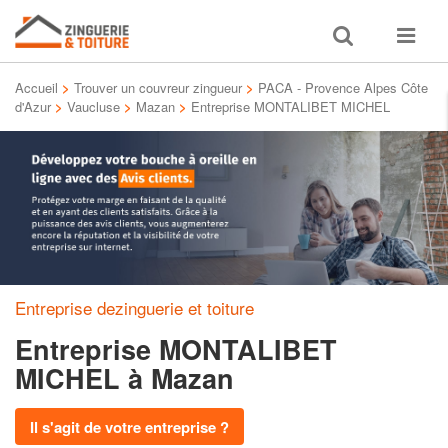
Toggle
Toggle
search
navigat
Accueil
>
Trouver un couvreur zingueur
>
PACA - Provence Alpes Côte
d'Azur
>
Vaucluse
>
Mazan
>
Entreprise MONTALIBET MICHEL
Entreprise dezinguerie et toiture
Entreprise MONTALIBET
MICHEL
à Mazan
Il s'agit de votre entreprise ?