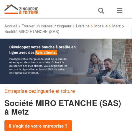
Toggle
Toggle
search
navigat
Accueil
>
Trouver un couvreur zingueur
>
Lorraine
>
Moselle
>
Metz
>
Société MIRO ETANCHE (SAS)
Entreprise dezinguerie et toiture
Société MIRO ETANCHE (SAS)
à Metz
Il s'agit de votre entreprise ?