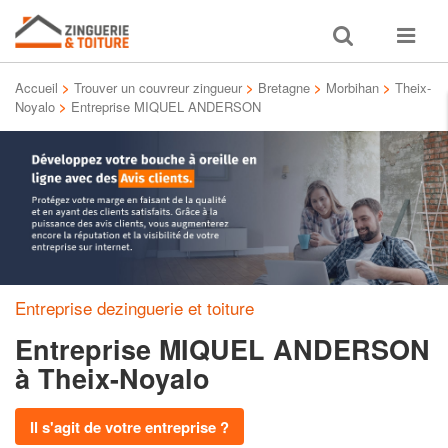
Toggle
Toggle
search
navigat
Accueil
>
Trouver un couvreur zingueur
>
Bretagne
>
Morbihan
>
Theix-
Noyalo
>
Entreprise MIQUEL ANDERSON
Entreprise dezinguerie et toiture
Entreprise MIQUEL ANDERSON
à Theix-Noyalo
Il s'agit de votre entreprise ?