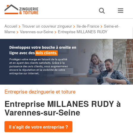
Toggle
Toggle
search
navigat
Accueil
>
Trouver un couvreur zingueur
>
Ile-de-France
>
Seine-et-
Marne
>
Varennes-sur-Seine
>
Entreprise MILLANES RUDY
Entreprise dezinguerie et toiture
Entreprise MILLANES RUDY
à
Varennes-sur-Seine
Il s'agit de votre entreprise ?