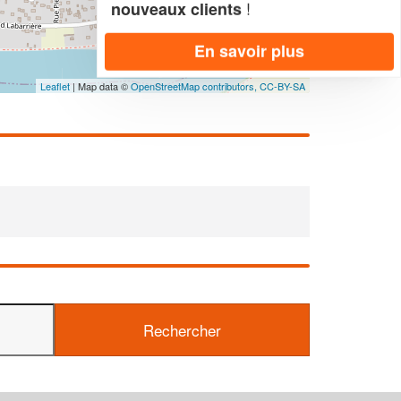
!
nouveaux clients
En savoir plus
Leaflet
| Map data ©
OpenStreetMap contributors,
CC-BY-SA