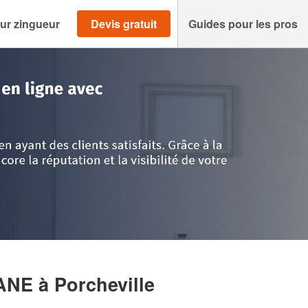
ur zingueur
Devis gratuit
Guides pour les pros
velines
>
Porcheville
>
Entreprise MICHELET ZIDANE
DANE
à Porcheville