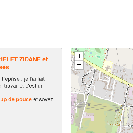
+
ELET ZIDANE et
−
sés
eprise : je l'ai fait
i travaillé, c'est un
et soyez
oup de pouce