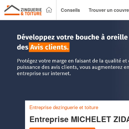
Conseils
Trouver un couvre
Accueil
>
Trouver un couvreur zingueur
>
Ile-de-France
>
Y
Entreprise dezinguerie et toiture
Entreprise MICHELET ZI