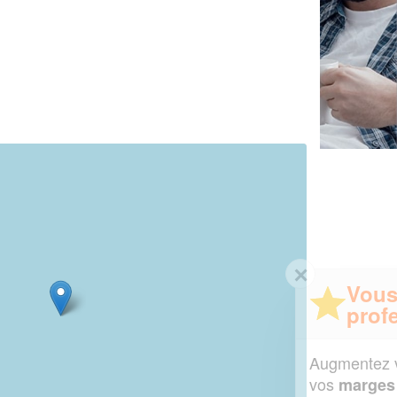
✕
Vous êtes un
professionnel ?
Augmentez votre
et
chiffre d'affaires
vos
tout en gagnant de
marges