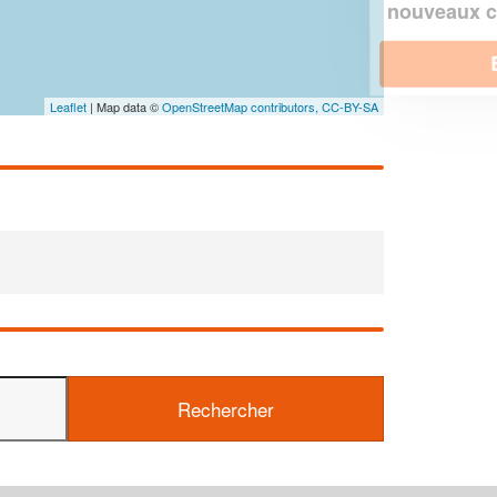
!
nouveaux clients
En savoir plus
Leaflet
| Map data ©
OpenStreetMap contributors,
CC-BY-SA