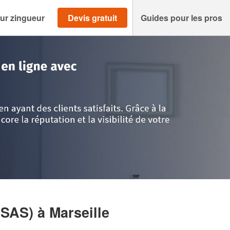
ur zingueur
Devis gratuit
Guides pour les pros
Alpes Côte d'Azur
>
Bouches-du-Rhône
>
Marseille
>
Société MG ETANCHE
(SAS)
à Marseille