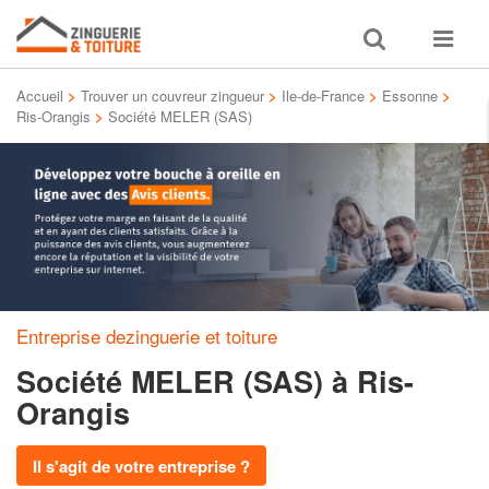
Toggle
Toggle
search
navigat
Accueil
>
Trouver un couvreur zingueur
>
Ile-de-France
>
Essonne
>
Ris-Orangis
>
Société MELER (SAS)
Entreprise dezinguerie et toiture
Société MELER (SAS)
à Ris-
Orangis
Il s'agit de votre entreprise ?