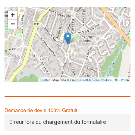
+
−
✕
Augme
vos
m
nouve
Leaflet
| Map data ©
OpenStreetMap contributors,
CC-BY-SA
Demande de devis 100% Gratuit
Erreur lors du chargement du formulaire