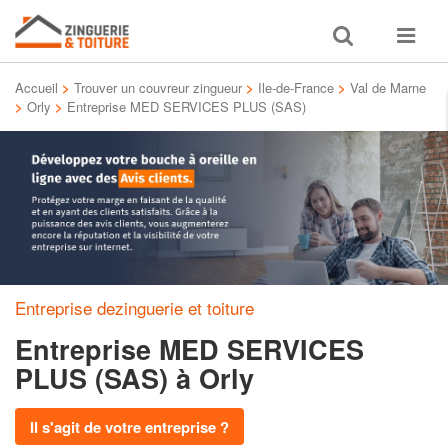
Toggle
Toggle
search
navigat
Accueil
>
Trouver un couvreur zingueur
>
Ile-de-France
>
Val de Marne
>
Orly
>
Entreprise MED SERVICES PLUS (SAS)
Entreprise dezinguerie et toiture
Entreprise MED SERVICES
PLUS (SAS)
à Orly
Il s'agit de votre entreprise ?