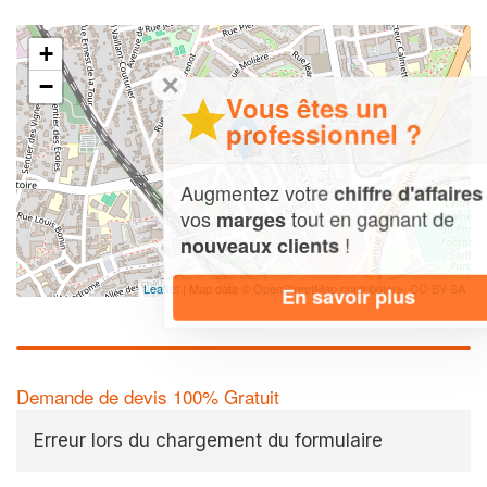
+
✕
−
Vous êtes un
professionnel ?
Augmentez votre
et
chiffre d'affaires
vos
tout en gagnant de
marges
!
nouveaux clients
Leaflet
| Map data ©
OpenStreetMap contributors,
CC-BY-SA
En savoir plus
Demande de devis 100% Gratuit
Erreur lors du chargement du formulaire