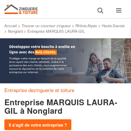
Toggle
Toggle
search
navigat
Accueil
>
Trouver un couvreur zingueur
>
Rhône-Alpes
>
Haute-Savoie
>
Nonglard
>
Entreprise MARQUIS LAURA-GIL
Entreprise dezinguerie et toiture
Entreprise MARQUIS LAURA-
GIL
à Nonglard
Il s'agit de votre entreprise ?