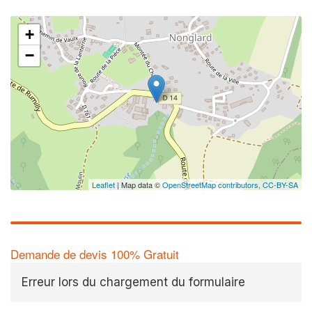
+
−
✕
Leaflet
| Map data ©
OpenStreetMap contributors,
CC-BY-SA
Demande de devis 100% Gratuit
Erreur lors du chargement du formulaire