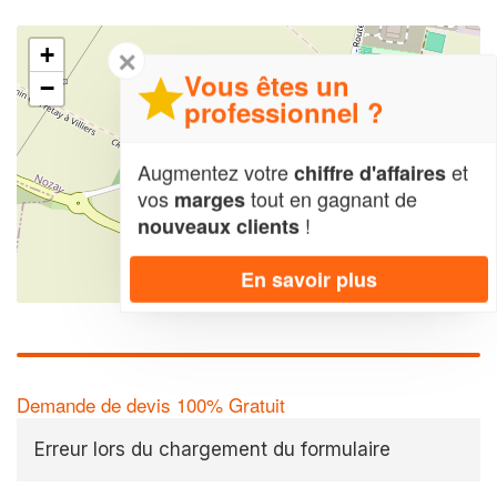
+
✕
Vous êtes un
−
professionnel ?
Augmentez votre
et
chiffre d'affaires
vos
tout en gagnant de
marges
!
nouveaux clients
En savoir plus
Leaflet
| Map data ©
OpenStreetMap contributors,
CC-BY-SA
Demande de devis 100% Gratuit
Erreur lors du chargement du formulaire