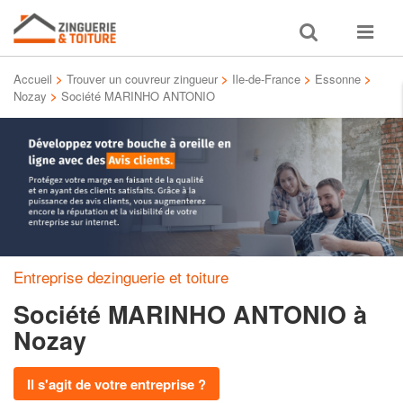
Toggle
Toggle
search
navigat
Accueil
>
Trouver un couvreur zingueur
>
Ile-de-France
>
Essonne
>
Nozay
>
Société MARINHO ANTONIO
Entreprise dezinguerie et toiture
Société MARINHO ANTONIO
à
Nozay
Il s'agit de votre entreprise ?