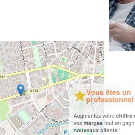
✕
Vous êtes un
professionnel ?
Augmentez votre
et
chiffre d'affaires
vos
tout en gagnant de
marges
!
nouveaux clients