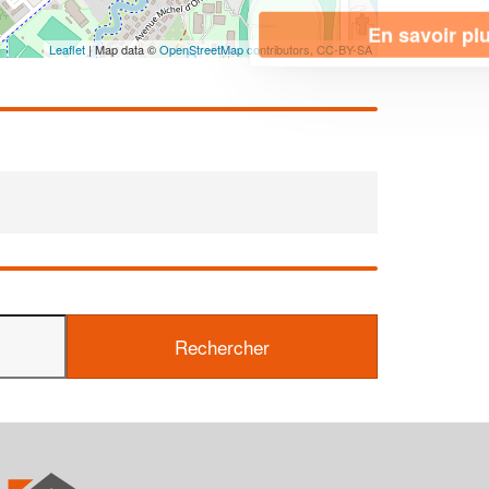
En savoir plus
Leaflet
| Map data ©
OpenStreetMap contributors,
CC-BY-SA