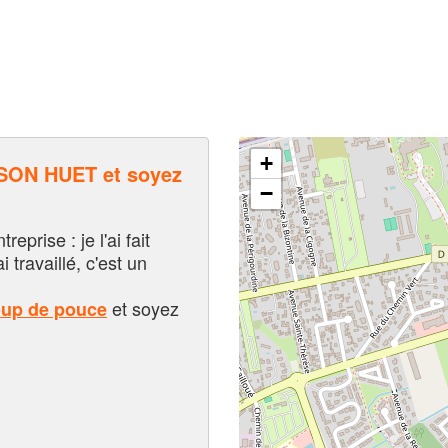
+
ON HUET et soyez
−
eprise : je l'ai fait
i travaillé, c'est un
et soyez
oup de pouce