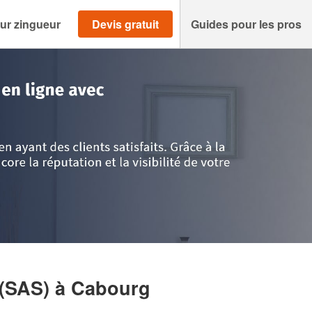
ur zingueur
Devis gratuit
Guides pour les pros
>
Calvados
>
Cabourg
>
Entreprise MAISON HUET (SAS)
 (SAS)
à Cabourg