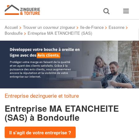
Toggle
Toggle
search
navigat
Accueil
>
Trouver un couvreur zingueur
>
Ile-de-France
>
Essonne
>
Bondoufle
>
Entreprise MA ETANCHEITE (SAS)
Entreprise dezinguerie et toiture
Entreprise MA ETANCHEITE
(SAS)
à Bondoufle
Il s'agit de votre entreprise ?