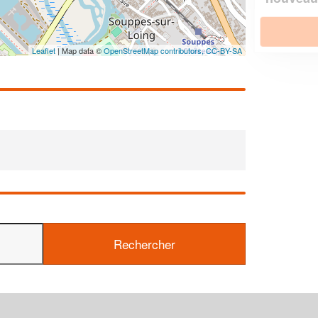
En savoir plus
Leaflet
| Map data ©
OpenStreetMap contributors,
CC-BY-SA