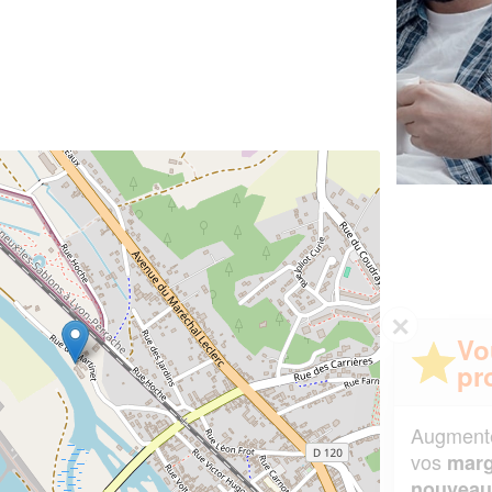
✕
Vous êtes un
professionnel ?
Augmentez votre
et
chiffre d'affaires
vos
tout en gagnant de
marges
!
nouveaux clients