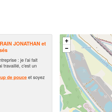
+
RAIN JONATHAN et
−
sés
eprise : je l'ai fait
i travaillé, c'est un
et soyez
oup de pouce