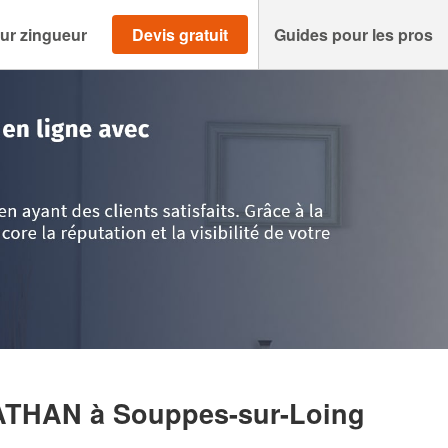
ur zingueur
Devis gratuit
Guides pour les pros
eine-et-Marne
>
Souppes-sur-Loing
>
Entreprise LORRAIN JONATHAN
NATHAN
à Souppes-sur-Loing