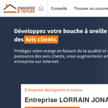
Conseils
Trouver un couvre
Accueil
>
Trouver un couvreur zingueur
>
Ile-de-France
>
S
Entreprise dezinguerie et toiture
Entreprise LORRAIN JO