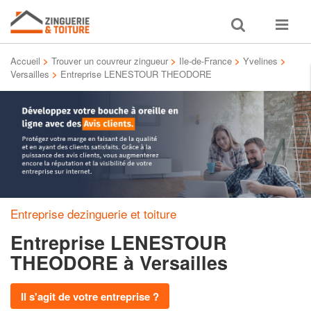
Toggle
Toggle
search
navigat
Accueil
>
Trouver un couvreur zingueur
>
Ile-de-France
>
Yvelines
>
Versailles
>
Entreprise LENESTOUR THEODORE
Entreprise dezinguerie et toiture
Entreprise LENESTOUR
THEODORE
à Versailles
Il s'agit de votre entreprise ?