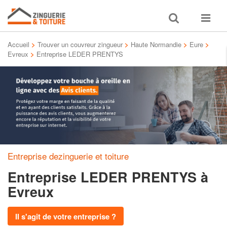
Toggle
Toggle
search
navigat
Accueil
>
Trouver un couvreur zingueur
>
Haute Normandie
>
Eure
>
Evreux
>
Entreprise LEDER PRENTYS
Entreprise dezinguerie et toiture
Entreprise LEDER PRENTYS
à
Evreux
Il s'agit de votre entreprise ?