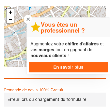
+
✕
−
Vous êtes un
professionnel ?
Augmentez votre
et
chiffre d'affaires
vos
tout en gagnant de
marges
!
nouveaux clients
Leaflet
| Map data ©
OpenStreetMap contributors,
CC-BY-SA
En savoir plus
Demande de devis 100% Gratuit
Erreur lors du chargement du formulaire