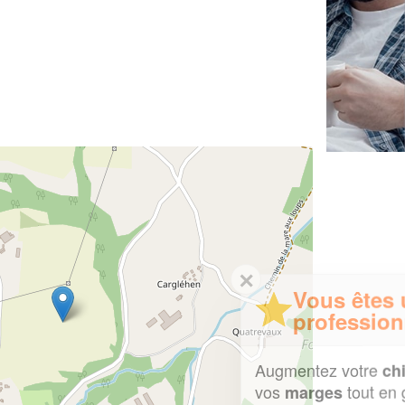
✕
Vous êtes un
professionnel ?
Augmentez votre
et
chiffre d'affaires
vos
tout en gagnant de
marges