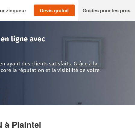
ur zingueur
Devis gratuit
Guides pour les pros
-d'Armor
>
Plaintel
>
Société LE MOINE STEVEN
EN
à Plaintel