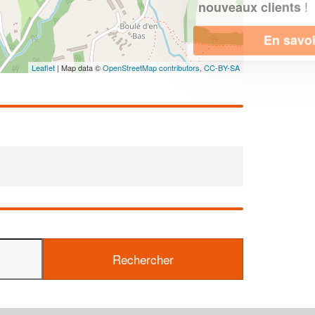
!
nouveaux clients
En savoir plus
Leaflet
| Map data ©
OpenStreetMap contributors,
CC-BY-SA