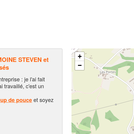
+
OINE STEVEN et
−
sés
eprise : je l'ai fait
i travaillé, c'est un
et soyez
oup de pouce