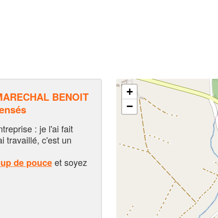
+
MARECHAL BENOIT
−
pensés
eprise : je l'ai fait
i travaillé, c'est un
et soyez
oup de pouce