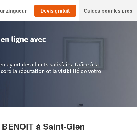
ur zingueur
Devis gratuit
Guides pour les pros
-d'Armor
>
Saint-Glen
>
Entreprise LE MARECHAL BENOIT
L BENOIT
à Saint-Glen