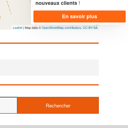
!
nouveaux clients
En savoir plus
Leaflet
| Map data ©
OpenStreetMap contributors,
CC-BY-SA