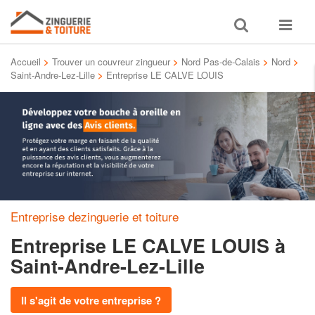
Toggle
Toggle
search
navigat
Accueil
>
Trouver un couvreur zingueur
>
Nord Pas-de-Calais
>
Nord
>
Saint-Andre-Lez-Lille
>
Entreprise LE CALVE LOUIS
Entreprise dezinguerie et toiture
Entreprise LE CALVE LOUIS
à
Saint-Andre-Lez-Lille
Il s'agit de votre entreprise ?